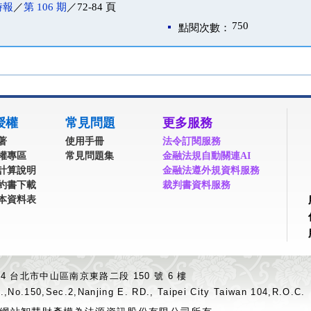
時報
／
第 106 期
／72-84 頁
750
點閱次數：
授權
常見問題
更多服務
著
使用手冊
法令訂閱服務
權專區
常見問題集
金融法規自動關連AI
計算說明
金融法遵外規資料服務
約書下載
裁判書資料服務
本資料表
04 台北市中山區南京東路二段 150 號 6 樓
.,No.150,Sec.2,Nanjing E. RD., Taipei City Taiwan 104,R.O.C.