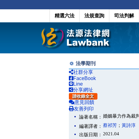
精選六法
法規查詢
司法判解
法學期刊
社群分享
FaceBook
Line
分享網址
請收錄全文
意見回饋
友善列印
婚姻暴力作為裁
論著名稱：
蔡祁芳
；
黃詩淳
編著譯者：
2021.04
出版日期：