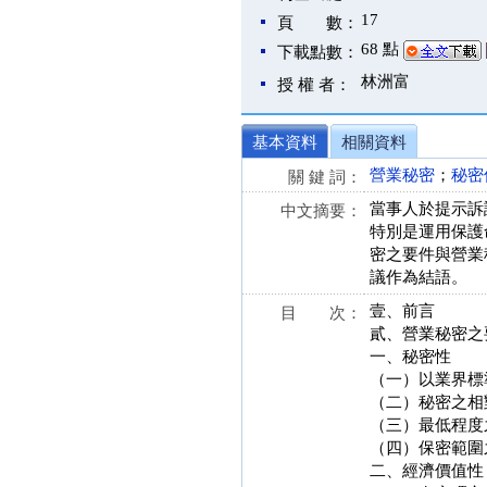
17
頁 數：
68 點
下載點數：
林洲富
授 權 者：
基本資料
相關資料
營業秘密
；
秘密
關 鍵 詞：
當事人於提示訴
中文摘要：
特別是運用保護
密之要件與營業
議作為結語。
壹、前言
目 次：
貳、營業秘密之
一、秘密性
（一）以業界標
（二）秘密之相
（三）最低程度
（四）保密範圍
二、經濟價值性