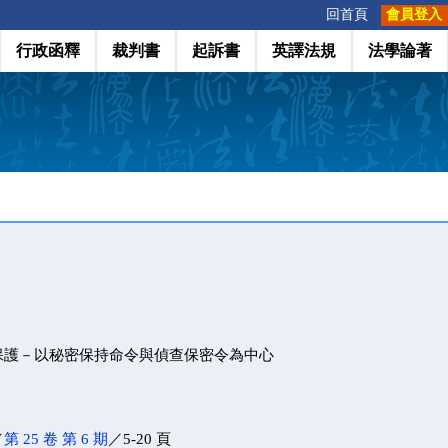
:::
回首頁
會員登入
行政函釋
裁判書
起訴書
英譯法規
法學論著
保護－以秘密保持命令與偵查保密令為中心
／
第 25 卷 第 6 期
／5-20 頁