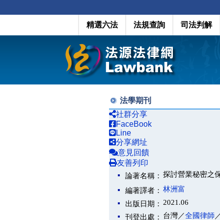
精選六法
法規查詢
司法判解
法學期刊
社群分享
FaceBook
Line
分享網址
意見回饋
友善列印
探討營業秘密之
論著名稱：
林洲富
編著譯者：
2021.06
出版日期：
台灣／
全國律師
刊登出處：