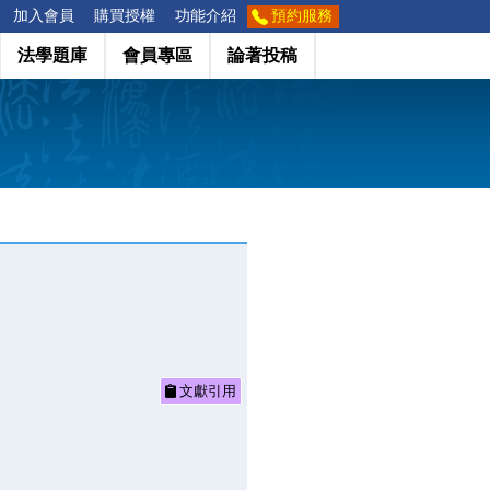
加入會員
購買授權
功能介紹
預約服務
法學題庫
會員專區
論著投稿
文獻引用