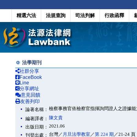
精選六法
法規查詢
司法判解
行政函釋
法學期刊
社群分享
FaceBook
Line
分享網址
意見回饋
友善列印
檢察事務官依檢察官指揮詢問證人之證據能
論著名稱：
陳文貴
編著譯者：
2021.06
出版日期：
台灣／
月旦法學教室
／
第 224 期
／21-24 頁
刊登出處：