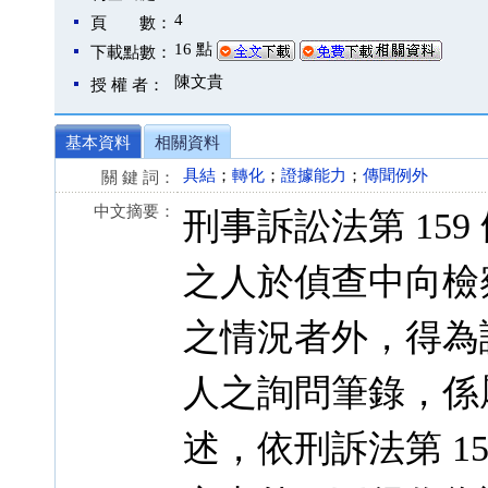
4
頁 數：
16 點
下載點數：
陳文貴
授 權 者：
基本資料
相關資料
具結
；
轉化
；
證據能力
；
傳聞例外
關 鍵 詞：
中文摘要：
刑事訴訟法第 159
之人於偵查中向檢
之情況者外，得為
人之詢問筆錄，係
述，依刑訴法第 15