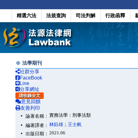
精選六法
法規查詢
司法判解
行政函釋
法學期刊
社群分享
FaceBook
Line
分享網址
請收錄全文
意見回饋
友善列印
實務法學：刑事法類
論著名稱：
林鈺雄
；
王士帆
編著譯者：
2021.06
出版日期：