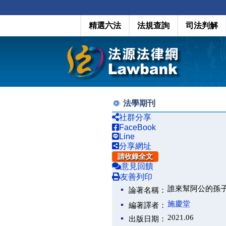
精選六法
法規查詢
司法判解
法學期刊
社群分享
FaceBook
Line
分享網址
請收錄全文
意見回饋
友善列印
誰來幫阿公的孫
論著名稱：
施慶堂
編著譯者：
2021.06
出版日期：