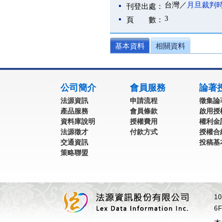
台灣／
月旦裁判
刊登出處：
3
頁 數：
基本資料
相關資料
:::
公司簡介
會員服務
論著
法源資訊
申請流程
徵集論
產品服務
會員條款
啟用授
資料庫說明
授權費用
權利金
法源徵才
付款方式
授權合
交通資訊
投稿基
策略聯盟
1
6F