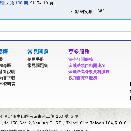
時報
／
第 108 期
／117-119 頁
383
點閱次數：
授權
常見問題
更多服務
著
使用手冊
法令訂閱服務
權專區
常見問題集
金融法規自動關連AI
計算說明
金融法遵外規資料服務
約書下載
裁判書資料服務
本資料表
04 台北市中山區南京東路二段 150 號 6 樓
.,No.150,Sec.2,Nanjing E. RD., Taipei City Taiwan 104,R.O.C.