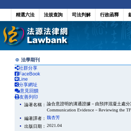
精選六法
法規查詢
司法判解
行政函釋
法學期刊
社群分享
FaceBook
Line
分享網址
意見回饋
友善列印
論合意證明的溝通證據－由預拌混凝土處分案談起（Provin
論著名稱：
Communication Evidence－Reviewing the TFT
魏杏芳
編著譯者：
2021.04
出版日期：