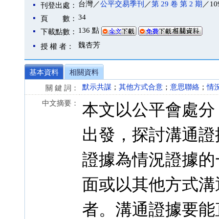
台灣／
公平交易季刊
／
第 29 卷 第 2 期
／10
刊登出處：
34
頁 數：
136 點
下載點數：
魏杏芳
授 權 者：
基本資料
相關資料
默示共謀
；
其他方式合意
；
意思聯絡
；
情
關 鍵 詞：
中文摘要：
本文以公平會處分
出發，探討溝通證
證據為情況證據的
面或以其他方式溝
者。溝通證據要能