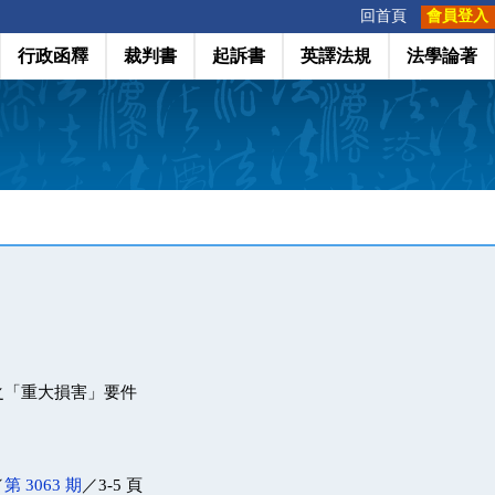
:::
回首頁
會員登入
行政函釋
裁判書
起訴書
英譯法規
法學論著
之「重大損害」要件
／
第 3063 期
／3-5 頁