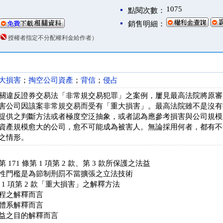
1075
點閱次數：
銷售明細：
（
授權者指定不分配權利金給作者）
大損害
；
掏空公司資產
；
背信
；
侵占
關違反證券交易法「非常規交易犯罪」之案例，屢見最高法院將原審
害公司因該案非常規交易而受有「重大損害」。最高法院雖不是沒有
提供之判斷方法或者極度空泛抽象，或者認為應參考損害與公司規模
資產規模愈大的公司，愈不可能成為被害人。無論採用何者，都有不
之情形。
171 條第 1 項第 2 款、第 3 款所保護之法益
性門檻是為節制刑罰不當擴張之立法技術
第 1 項第 2 款「重大損害」之解釋方法
程之解釋而言
體系解釋而言
益之目的解釋而言