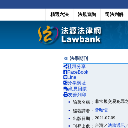
精選六法
法規查詢
司法判解
法學期刊
社群分享
FaceBook
Line
分享網址
意見回饋
友善列印
非常規交易犯罪
論著名稱：
曾昭愷
編著譯者：
2021.07.09
出版日期：
台灣／
法務通訊
刊登出處：