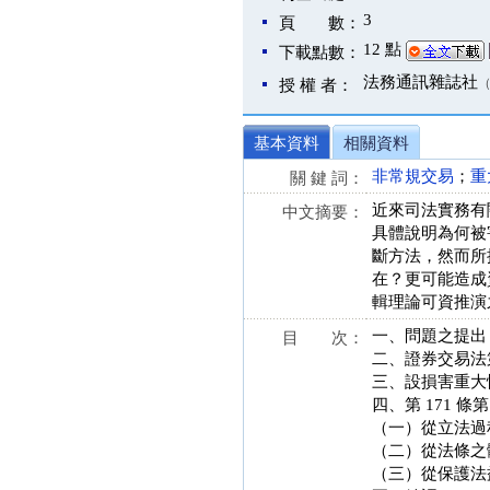
3
頁 數：
12 點
下載點數：
法務通訊雜誌社
授 權 者：
基本資料
相關資料
非常規交易
；
重
關 鍵 詞：
近來司法實務有
中文摘要：
具體說明為何被
斷方法，然而所
在？更可能造成
輯理論可資推演
一、問題之提出
目 次：
二、證券交易法第 
三、設損害重大
四、第 171 條
（一）從立法過
（二）從法條之
（三）從保護法