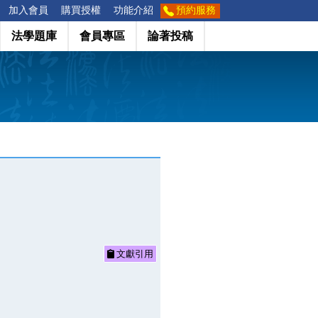
加入會員
購買授權
功能介紹
預約服務
法學題庫
會員專區
論著投稿
文獻引用