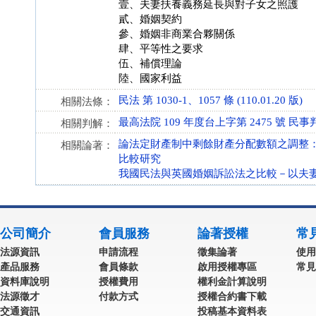
壹、夫妻扶養義務延長與對子女之照護
貳、婚姻契約
參、婚姻非商業合夥關係
肆、平等性之要求
伍、補償理論
陸、國家利益
民法 第 1030-1、1057 條 (110.01.20 版)
相關法條：
最高法院 109 年度台上字第 2475 號 民事
相關判解：
論法定財產制中剩餘財產分配數額之調整：我國
相關論著：
比較研究
我國民法與英國婚姻訴訟法之比較－以夫
公司簡介
會員服務
論著授權
常
法源資訊
申請流程
徵集論著
使用
產品服務
會員條款
啟用授權專區
常見
資料庫說明
授權費用
權利金計算說明
法源徵才
付款方式
授權合約書下載
交通資訊
投稿基本資料表