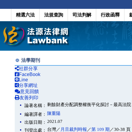
精選六法
法規查詢
司法判解
行政函釋
法學期刊
社群分享
FaceBook
Line
分享網址
意見回饋
友善列印
剩餘財產分配調整權衡平化探討－最高法院 10
論著名稱：
陳重陽
編著譯者：
2021.07
出版日期：
台灣／
月旦裁判時報
／
第 109 期
／30-38 頁
刊登出處：