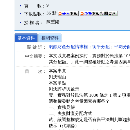
9
頁 數：
36 點
下載點數：
陳重陽
授 權 者：
基本資料
相關資料
剩餘財產分配請求權
；
衡平分配
；
平均分
關 鍵 詞：
本文以實務案例探討，實務對於民法第 103
中文摘要：
其分配額。」此一調整權發動之考量因素
本案事實
目 次：
判決理由
本案爭點
判決評析與啟示
壹、實務對於民法第 1030 條之 1 第
調整權發動之考量因素有哪些？
一、實務見解
二、夫妻財產分配方式
貳、該調整權規定是否有衡平法則判斷趨
啟示（代結論）