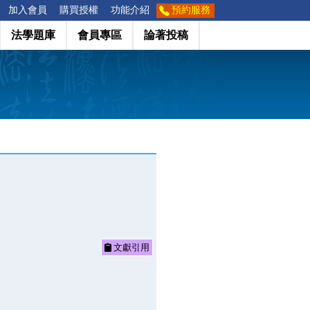
加入會員
購買授權
功能介紹
預約服務
法學題庫
會員專區
論著投稿
文獻引用