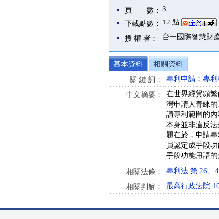
3
頁 數：
12 點
下載點數：
台一國際智慧財
授 權 者：
基本資料
相關資料
專利申請
；
專利
關 鍵 詞：
在世界經貿頻繁
中文摘要：
灣申請人青睞的
請專利範圍的內
本身並非違反法
題在於，申請專
員認定成手段功
手段功能用語的
專利法 第 26、46、
相關法條：
最高行政法院 10
相關判解：