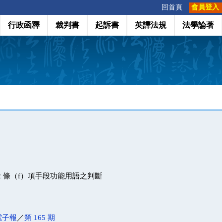
:::
回首頁
會員登入
行政函釋
裁判書
起訴書
英譯法規
法學論著
2 條（f）項手段功能用語之判斷
電子報
／
第 165 期