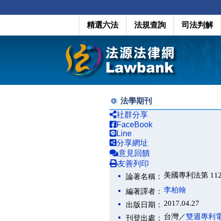
精選六法
法規查詢
司法判解
法學期刊
社群分享
FaceBook
Line
分享網址
意見回饋
友善列印
美國專利法第 11
論著名稱：
李柏翰
編著譯者：
2017.04.27
出版日期：
台灣／
雙週專利
刊登出處：