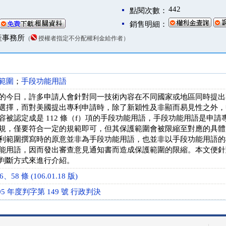
442
點閱次數：
銷售明細：
產事務所
（
授權者指定不分配權利金給作者）
範圍
；
手段功能用語
的今日，許多申請人會針對同一技術內容在不同國家或地區同時提出
選擇，而對美國提出專利申請時，除了新穎性及非顯而易見性之外，
容被認定成是 112 條（f）項的手段功能用語，手段功能用語是申
規，僅要符合一定的規範即可，但其保護範圍會被限縮至對應的具體
利範圍撰寫時的原意並非為手段功能用語，也並非以手段功能用語的
能用語，因而發出審查意見通知書而造成保護範圍的限縮。本文便針對美
判斷方式來進行介紹。
58 條 (106.01.18 版)
5 年度判字第 149 號 行政判決