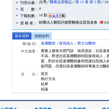
台灣／
醫療品質雜誌
／
第 15 卷 第 3 期
／10
刊登出處：
4
頁 數：
16 點
下載點數：
財團法人醫院評鑑暨醫療品質策進會
（
授
授 權 者：
基本資料
相關資料
基層醫師
；
探視病人
；
雙主治醫師
關 鍵 詞：
實務上雖有共照門診、病房巡診，社區基
中文摘要：
不高。即使社區基層醫師到院探視病人，
題，對於社區基層醫師參與照護住院病人
銜問題，仍需社區基層醫師與專責主治醫
前言
目 次：
執行方法
結果
結論