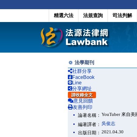
精選六法
法規查詢
司法判解
法學期刊
社群分享
FaceBook
Line
分享網址
請收錄全文
意見回饋
友善列印
YouTuber 來自
論著名稱：
吳俊志
編著譯者：
2021.04.30
出版日期：