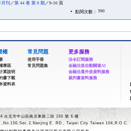
半月刊
／
第 44 卷 第 8 期
／9-10 頁
390
點閱次數：
授權
常見問題
更多服務
著
使用手冊
法令訂閱服務
權專區
常見問題集
金融法規自動關連AI
計算說明
金融法遵外規資料服務
約書下載
裁判書資料服務
本資料表
04 台北市中山區南京東路二段 150 號 6 樓
.,No.150,Sec.2,Nanjing E. RD., Taipei City Taiwan 104,R.O.C.