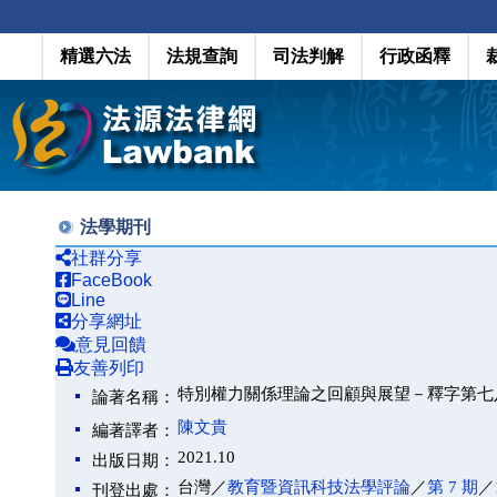
精選六法
法規查詢
司法判解
行政函釋
法學期刊
社群分享
FaceBook
Line
分享網址
意見回饋
友善列印
特別權力關係理論之回顧與展望－釋字第七
論著名稱：
陳文貴
編著譯者：
2021.10
出版日期：
台灣／
教育暨資訊科技法學評論
／
第 7 期
／
刊登出處：