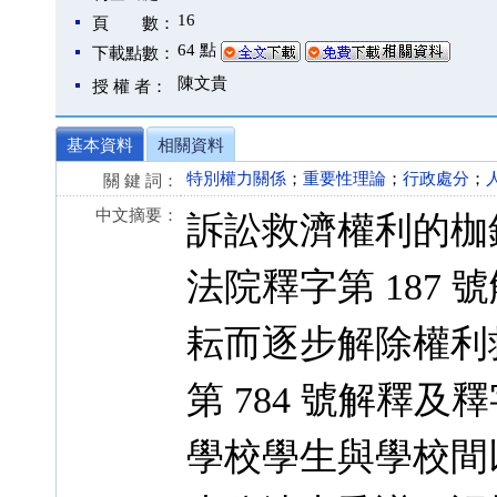
16
頁 數：
64 點
下載點數：
陳文貴
授 權 者：
基本資料
相關資料
特別權力關係
；
重要性理論
；
行政處分
；
關 鍵 詞：
中文摘要：
訴訟救濟權利的枷
法院釋字第 187
耘而逐步解除權利
第 784 號解釋及
學校學生與學校間