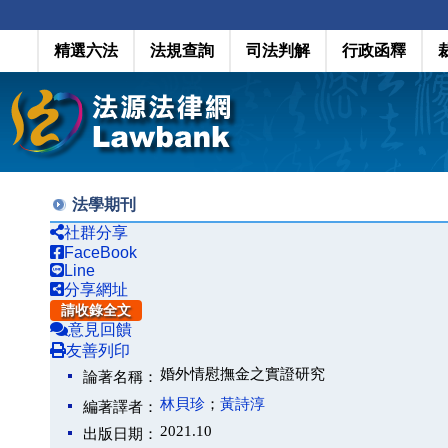
精選六法
法規查詢
司法判解
行政函釋
法學期刊
社群分享
FaceBook
Line
分享網址
請收錄全文
意見回饋
友善列印
婚外情慰撫金之實證研究
論著名稱：
林貝珍
；
黃詩淳
編著譯者：
2021.10
出版日期：