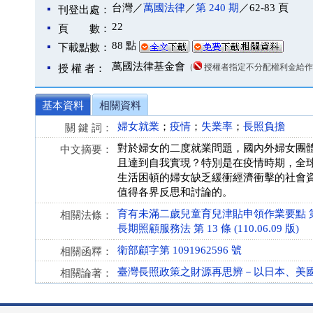
台灣／
萬國法律
／
第 240 期
／62-83 頁
刊登出處：
22
頁 數：
88 點
下載點數：
萬國法律基金會
（
授權者指定不分配權利金給作
授 權 者：
基本資料
相關資料
婦女就業
；
疫情
；
失業率
；
長照負擔
關 鍵 詞：
對於婦女的二度就業問題，國內外婦女團
中文摘要：
且達到自我實現？特別是在疫情時期，全球
生活困頓的婦女缺乏緩衝經濟衝擊的社會
值得各界反思和討論的。
育有未滿二歲兒童育兒津貼申領作業要點 第 6、7 
相關法條：
長期照顧服務法 第 13 條 (110.06.09 版)
衛部顧字第 1091962596 號
相關函釋：
臺灣長照政策之財源再思辨－以日本、美
相關論著：