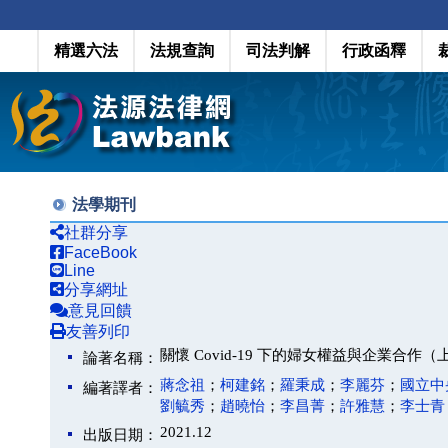
精選六法
法規查詢
司法判解
行政函釋
法學期刊
社群分享
FaceBook
Line
分享網址
意見回饋
友善列印
關懷 Covid-19 下的婦女權益與企業合作（
論著名稱：
蔣念祖
；
柯建銘
；
羅秉成
；
李麗芬
；
國立中
編著譯者：
劉毓秀
；
趙曉怡
；
李昌菁
；
許雅慧
；
李士青
2021.12
出版日期：