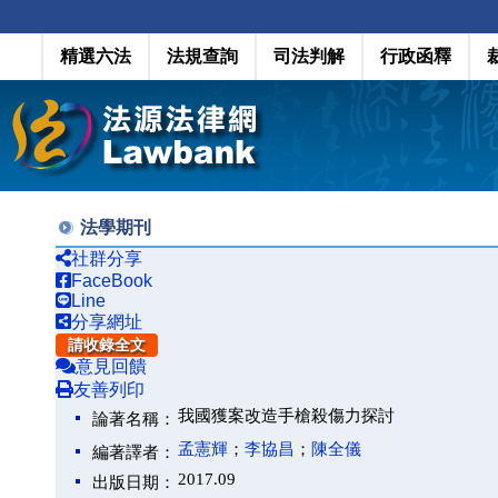
精選六法
法規查詢
司法判解
行政函釋
法學期刊
社群分享
FaceBook
Line
分享網址
請收錄全文
意見回饋
友善列印
我國獲案改造手槍殺傷力探討
論著名稱：
孟憲輝
；
李協昌
；
陳全儀
編著譯者：
2017.09
出版日期：