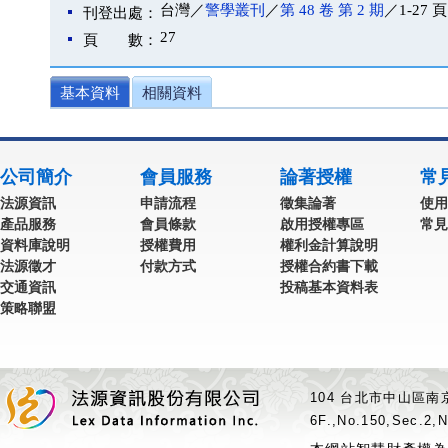
台灣／
警學叢刊
／
第 48 卷 第 2 期
／1-27 頁
刊登出處：
27
頁 數：
基本資料
相關資料
公司簡介
會員服務
論著授權
常
法源資訊
申請流程
徵集論著
使用
產品服務
會員條款
啟用授權專區
常見
資料庫說明
授權費用
權利金計算說明
法源徵才
付款方式
授權合約書下載
交通資訊
投稿基本資料表
策略聯盟
104 台北市中山區南京
6F.,No.150,Sec.2,N