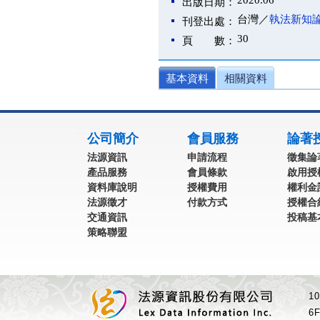
2020.06
出版日期：
台灣／
執法新知
刊登出處：
30
頁 數：
基本資料
相關資料
:::
公司簡介
會員服務
論著
法源資訊
申請流程
徵集論
產品服務
會員條款
啟用授
資料庫說明
授權費用
權利金
法源徵才
付款方式
授權合
交通資訊
投稿基
策略聯盟
1
6F