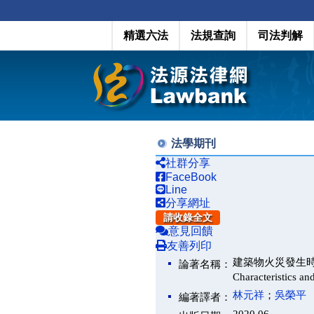
精選六法
法規查詢
司法判解
法學期刊
社群分享
FaceBook
Line
分享網址
請收錄全文
意見回饋
友善列印
建築物火災發生時空因素
論著名稱：
Characteristics an
林元祥
；
吳榮平
編著譯者：