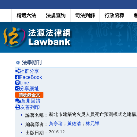
精選六法
法規查詢
司法判解
行政函釋
法學期刊
社群分享
FaceBook
Line
分享網址
請收錄全文
意見回饋
友善列印
新北市建築物火災人員死亡預測模式之建構
論著名稱：
黃亭瑜
；
黃德清
；
林元祥
編著譯者：
2016.12
出版日期：