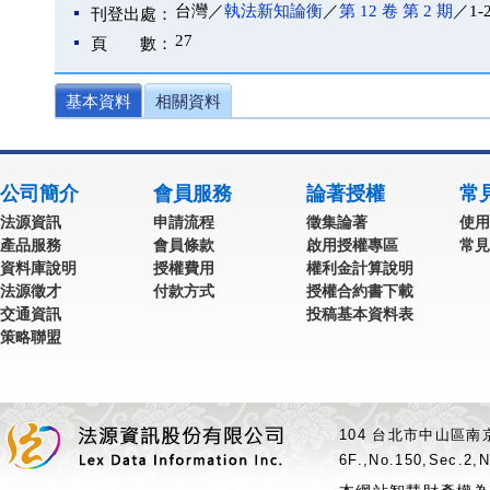
台灣／
執法新知論衡
／
第 12 卷 第 2 期
／1-
刊登出處：
27
頁 數：
基本資料
相關資料
公司簡介
會員服務
論著授權
常
法源資訊
申請流程
徵集論著
使用
產品服務
會員條款
啟用授權專區
常見
資料庫說明
授權費用
權利金計算說明
法源徵才
付款方式
授權合約書下載
交通資訊
投稿基本資料表
策略聯盟
104 台北市中山區南京
6F.,No.150,Sec.2,N