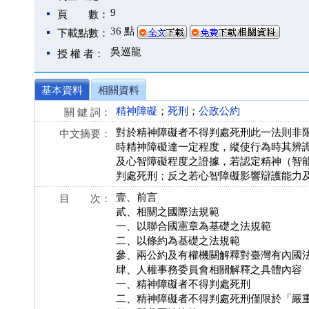
9
頁 數：
36 點
下載點數：
吳巡龍
授 權 者：
基本資料
相關資料
精神障礙
；
死刑
；
公政公約
關 鍵 詞：
對於精神障礙者不得判處死刑此一法則非
中文摘要：
時精神障礙達一定程度，縱使行為時其辨
及心智障礙程度之證據，若認定精神（智
判處死刑；反之若心智障礙影響辯護能力
壹、前言
目 次：
貳、相關之國際法規範
一、以聯合國憲章為基礎之法規範
二、以條約為基礎之法規範
參、兩公約及有權機關解釋對臺灣有內國
肆、人權事務委員會相關解釋之具體內容
一、精神障礙者不得判處死刑
二、精神障礙者不得判處死刑僅限於「嚴