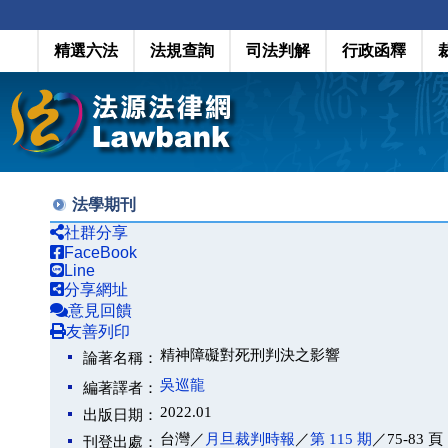
精選六法
法規查詢
司法判解
行政函釋
法學期刊
社群分享
FaceBook
Line
分享網址
意見回饋
友善列印
精神障礙對死刑判決之影響
論著名稱：
吳巡龍
編著譯者：
2022.01
出版日期：
台灣／
月旦裁判時報
／
第 115 期
／75-83 頁
刊登出處：