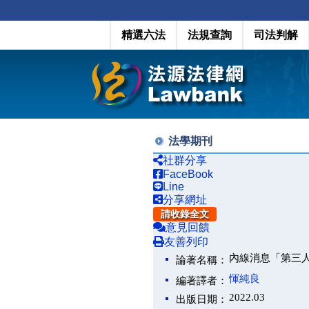
精選六法
法規查詢
司法判解
法學期刊
社群分享
FaceBook
Line
分享網址
請收錄全文
意見回饋
友善列印
內線消息「第三
論著名稱：
惲純良
編著譯者：
2022.03
出版日期：