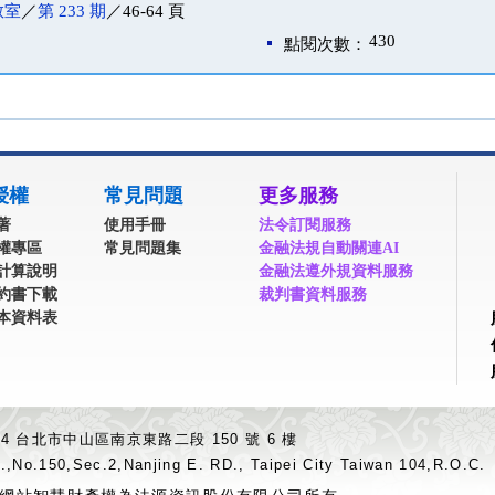
教室
／
第 233 期
／46-64 頁
430
點閱次數：
授權
常見問題
更多服務
著
使用手冊
法令訂閱服務
權專區
常見問題集
金融法規自動關連AI
計算說明
金融法遵外規資料服務
約書下載
裁判書資料服務
本資料表
04 台北市中山區南京東路二段 150 號 6 樓
.,No.150,Sec.2,Nanjing E. RD., Taipei City Taiwan 104,R.O.C.