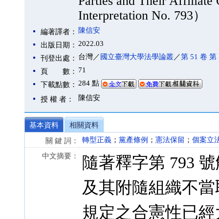
Parties and Their Affiliate
Interpretation No. 793）
陳信安
編著譯者：
2022.03
出版日期：
台灣／
國立臺灣大學法學論叢
／
第 51 卷 第 
刊登出處：
71
頁 數：
284 點
下載點數：
陳信安
授 權 者：
基本資料
相關資料
轉型正義
；
黨產條例
；
憲法保留
；
個案立
關 鍵 詞：
中文摘要：
隨著釋字第 793
及其附隨組織不當
規定之合憲性已經