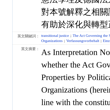
對本號解釋之相關
有助於深化與轉型
transitional justice
；
The Act Governing the Set
英文關鍵詞：
Organizations
；
Verfassungsvorbehalt
；
Einz
英文摘要：
As Interpretation No
whether the Act Gove
Properties by Politic
Organizations (herein
line with the consti