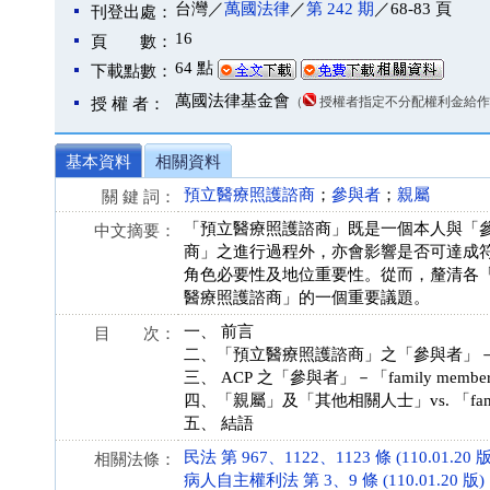
台灣／
萬國法律
／
第 242 期
／68-83 頁
刊登出處：
16
頁 數：
64 點
下載點數：
萬國法律基金會
（
授權者指定不分配權利金給作
授 權 者：
基本資料
相關資料
預立醫療照護諮商
；
參與者
；
親屬
關 鍵 詞：
「預立醫療照護諮商」既是一個本人與「
中文摘要：
商」之進行過程外，亦會影響是否可達成
角色必要性及地位重要性。從而，釐清各「
醫療照護諮商」的一個重要議題。
一、 前言
目 次：
二、「預立醫療照護諮商」之「參與者」
三、 ACP 之「參與者」－「family mem
四、「親屬」及「其他相關人士」vs. 「fami
五、 結語
民法 第 967、1122、1123 條 (110.01.20 版
相關法條：
病人自主權利法 第 3、9 條 (110.01.20 版)