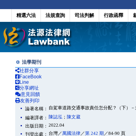
精選六法
法規查詢
司法判解
行政函釋
法學期刊
社群分享
FaceBook
Line
分享網址
意見回饋
友善列印
自駕車道路交通事故責任怎分配？（下）－
論著名稱：
陳誌泓
；
陳文葳
編著譯者：
2022.04
出版日期：
台灣／
萬國法律
／
第 242 期
／84-90 頁
刊登出處：