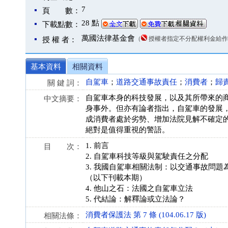
7
頁 數：
28 點
下載點數：
萬國法律基金會
（
授權者指定不分配權利金給作
授 權 者：
基本資料
相關資料
自駕車
；
道路交通事故責任
；
消費者
；
歸
關 鍵 詞：
自駕車本身的科技發展，以及其所帶來的
中文摘要：
身事外。但亦有論者指出，自駕車的發展
成消費者處於劣勢、增加法院見解不確定
絕對是值得重視的警語。
1. 前言
目 次：
2. 自駕車科技等級與駕駛責任之分配
3. 我國自駕車相關法制：以交通事故問題
（以下刊載本期）
4. 他山之石：法國之自駕車立法
5. 代結論：解釋論或立法論？
消費者保護法 第 7 條 (104.06.17 版)
相關法條：