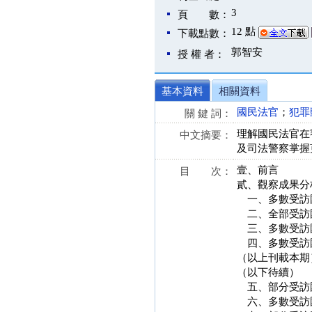
3
頁 數：
12 點
下載點數：
郭智安
授 權 者：
基本資料
相關資料
國民法官
；
犯罪
關 鍵 詞：
理解國民法官在
中文摘要：
及司法警察掌握
壹、前言
目 次：
貳、觀察成果分
一、多數受訪
二、全部受訪
三、多數受訪
四、多數受訪
（以上刊載本期
（以下待續）
五、部分受訪
六、多數受訪