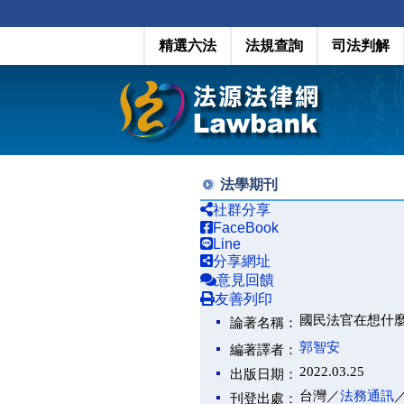
精選六法
法規查詢
司法判解
法學期刊
社群分享
FaceBook
Line
分享網址
意見回饋
友善列印
國民法官在想什
論著名稱：
郭智安
編著譯者：
2022.03.25
出版日期：
台灣／
法務通訊
刊登出處：