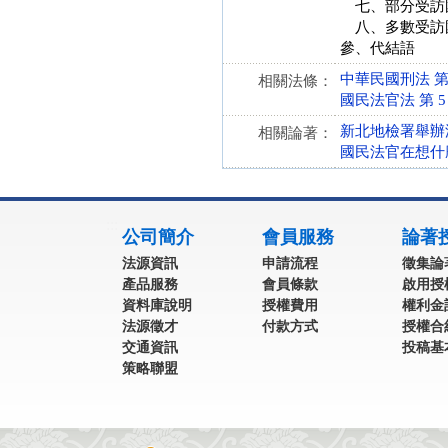
七、部分受訪
八、多數受訪
參、代結語
中華民國刑法 第 19
相關法條：
國民法官法 第 5 條 
新北地檢署舉辦
相關論著：
國民法官在想什
:::
公司簡介
會員服務
論著
法源資訊
申請流程
徵集論
產品服務
會員條款
啟用授
資料庫說明
授權費用
權利金
法源徵才
付款方式
授權合
交通資訊
投稿基
策略聯盟