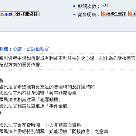
524
點閱次數：
銷售明細：
動機
；
心證
；
公訴檢察官
審判過程中係如何形成有利或不利於被告之心證，能作為公訴檢察官
蒐證方向的重要依據。
析
國民法官希望能有更充足的審理時間及評議時間
國民法官均不排斥閱覽「被害狀態影像」
國民法官相當注重「犯罪動機」
國民法官相當注重還原「事件全貌」
）
國民法官會花費時間、心力閱覽書面資料
國民法官需經特別闡釋，始能理解「間接故意」之意義