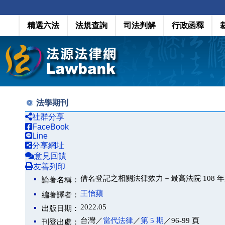
精選六法
法規查詢
司法判解
行政函釋
法學期刊
社群分享
FaceBook
Line
分享網址
意見回饋
友善列印
借名登記之相關法律效力－最高法院 108 年度
論著名稱：
王怡蘋
編著譯者：
2022.05
出版日期：
台灣／
當代法律
／
第 5 期
／96-99 頁
刊登出處：