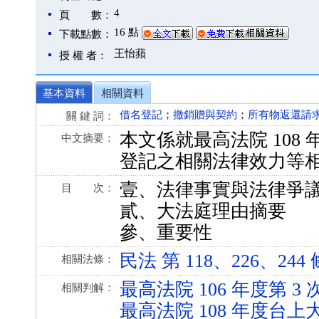
4
頁 數：
16 點
下載點數：
王怡蘋
授 權 者：
基本資料
相關資料
借名登記
；
撤銷贈與契約
；
所有物返還請
關 鍵 詞：
本文係就最高法院 108 
中文摘要：
登記之相關法律效力等
壹、法律事實與法律爭
目 次：
貳、大法庭理由摘要
參、重要性
民法 第 118、226、244 條 
相關法條：
最高法院 106 年度第 3
相關判解：
最高法院 108 年度台上大