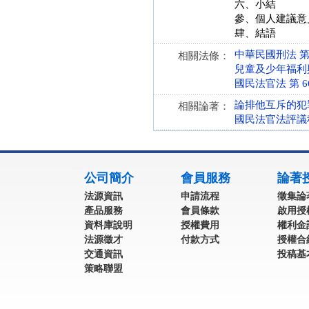
六、小結
參、個人建議意
肆、結語
中華民國刑法 第 57
相關法條：
兒童及少年福利與權益
國民法官法 第 66、
論排他互斥的犯
相關論著：
國民法官法評議
:::
公司簡介
會員服務
論著
法源資訊
申請流程
徵集論
產品服務
會員條款
啟用授
資料庫說明
授權費用
權利金
法源徵才
付款方式
授權合
交通資訊
投稿基
策略聯盟