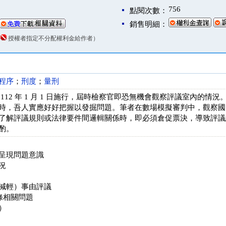
756
點閱次數：
銷售明細：
（
授權者指定不分配權利金給作者）
程序
；
刑度
；
量刑
112 年 1 月 1 日施行，屆時檢察官即恐無機會觀察評議室內的
時，吾人實應好好把握以發掘問題。筆者在數場模擬審判中，觀察國
了解評議規則或法律要件間邏輯關係時，即必須倉促票決，導致評議
酌。
呈現問題意識
況
減輕）事由評議
 條相關問題
）