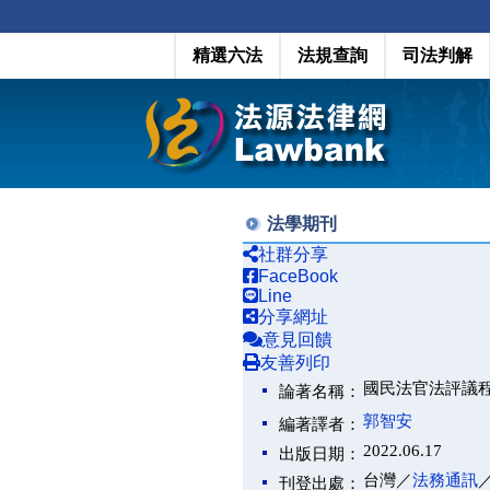
精選六法
法規查詢
司法判解
法學期刊
社群分享
FaceBook
Line
分享網址
意見回饋
友善列印
國民法官法評議
論著名稱：
郭智安
編著譯者：
2022.06.17
出版日期：
台灣／
法務通訊
刊登出處：