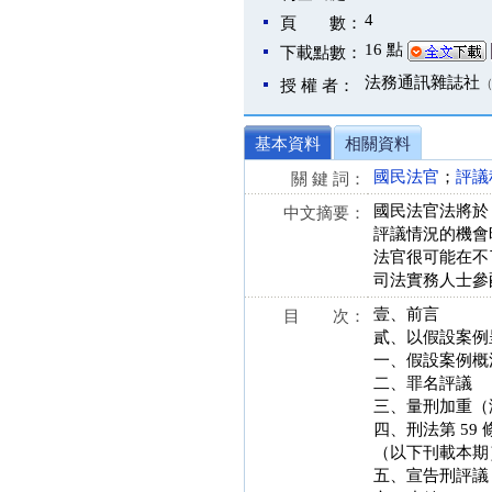
4
頁 數：
16 點
下載點數：
法務通訊雜誌社
授 權 者：
基本資料
相關資料
國民法官
；
評議
關 鍵 詞：
國民法官法將於 
中文摘要：
評議情況的機會
法官很可能在不
司法實務人士參
壹、前言
目 次：
貳、以假設案例
一、假設案例概
二、罪名評議
三、量刑加重（
四、刑法第 59
（以下刊載本期
五、宣告刑評議