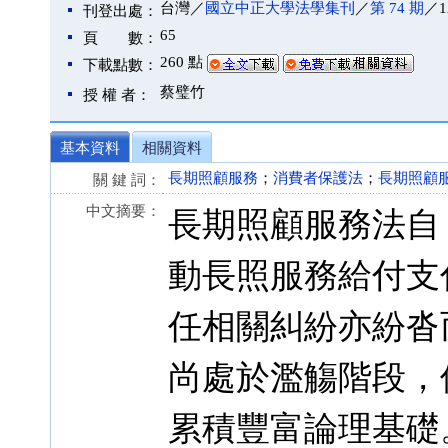
台灣／
國立中正大學法學集刊
／
第 74 期
／1
刊登出處：
65
頁 數：
260 點
下載點數：
蔡璧竹
授 權 者：
基本資料
相關資料
長期照顧服務
；
消費者保護法
；
長期照顧
關 鍵 詞：
中文摘要：
長期照顧服務法自 1
動長照服務給付支
任相關糾紛亦紛沓
尚處於濫觴階段，
累積豐富論理基礎