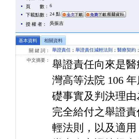
6
頁 數：
24 點
下載點數：
吳振吉
授 權 者：
基本資料
相關資料
舉證責任
；
舉證責任減輕法則
；
醫療契約
關 鍵 詞：
中文摘要：
舉證責任向來是醫
灣高等法院 106 
礎事實及判決理由
完全給付之舉證責
輕法則，以及適用