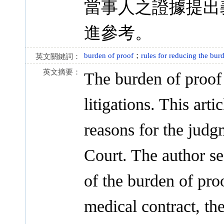
當事人之證據提出
進參考。
burden of proof
；
rules for reducing the bur
英文關鍵詞：
英文摘要：
The burden of proof 
litigations. This arti
reasons for the judg
Court. The author se
of the burden of pro
medical contract, th