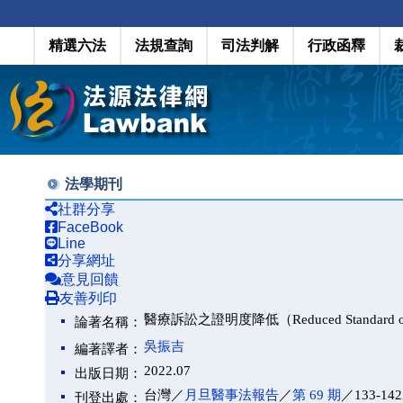
精選六法
法規查詢
司法判解
行政函釋
法學期刊
社群分享
FaceBook
Line
分享網址
意見回饋
友善列印
醫療訴訟之證明度降低（Reduced Standard of Proo
論著名稱：
吳振吉
編著譯者：
2022.07
出版日期：
台灣／
月旦醫事法報告
／
第 69 期
／133-14
刊登出處：