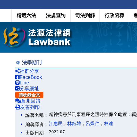
精選六法
法規查詢
司法判解
行政函釋
法學期刊
社群分享
FaceBook
Line
分享網址
請收錄全文
意見回饋
友善列印
精神病患於刑事程序之暫時性保全處置：羈
論著名稱：
江惠民
；
林鈺雄
；
呂煜仁
；
林達
編著譯者：
2022.07
出版日期：