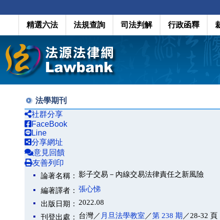
精選六法
法規查詢
司法判解
行政函釋
法學期刊
社群分享
FaceBook
Line
分享網址
意見回饋
友善列印
影子交易－內線交易法律責任之新風險
論著名稱：
張心悌
編著譯者：
2022.08
出版日期：
台灣／
月旦法學教室
／
第 238 期
／28-32 頁
刊登出處：