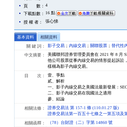
4
頁 數：
16 點
下載點數：
張心悌
授 權 者：
基本資料
相關資料
影子交易
；
內線交易
；
關聯股票
；
替代性
關 鍵 詞：
美國聯邦證券管理委員會在 2021 年 8 月
中文摘要：
他公司股票從事內線交易的情形提起訴訟，並提出
樣稱為影子內線交易。
壹、爭點
目 次：
貳、解析
一、影子內線交易之美國法最新發展：SEC v. 
二、影子內線交易在我國法之適用
參、結論
證券交易法 第 157-1 條 (110.01.27 版)
相關法條：
證券交易法第一百五十七條之一第五項及第六項重
（78）台財證（二）字第 14860 號
相關函釋：