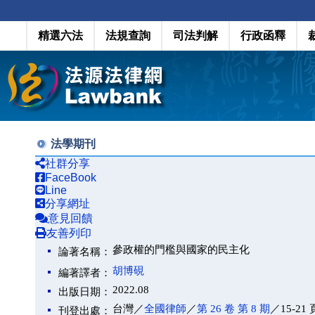
精選六法
法規查詢
司法判解
行政函釋
法學期刊
社群分享
FaceBook
Line
分享網址
意見回饋
友善列印
參政權的門檻與國家的民主化
論著名稱：
胡博硯
編著譯者：
2022.08
出版日期：
台灣／
全國律師
／
第 26 卷 第 8 期
／15-21 
刊登出處：