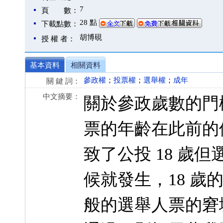
7
頁 數：
28 點
下載點數：
胡博硯
授 權 者：
基本資料
相關資料
參政權
；
投票權
；
選舉權
；
成年
關 鍵 詞：
中文摘要：
關於參政歲數的門
票的年齡在此前的修
致了公投 18 歲但選
候就發生，18 
般的選舉人票的窘