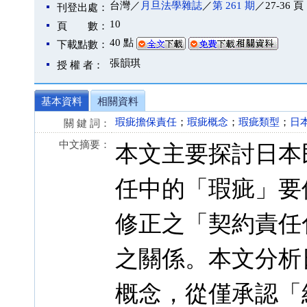
台灣／
月旦法學雜誌
／
第 261 期
／27-36 頁
刊登出處：
10
頁 數：
40 點
下載點數：
張韻琪
授 權 者：
基本資料
相關資料
瑕疵擔保責任
；
瑕疵概念
；
瑕疵類型
；
日
關 鍵 詞：
中文摘要：
本文主要探討日本
任中的「瑕疵」要
修正之「契約責任
之關係。本文分析
概念，從僅承認「