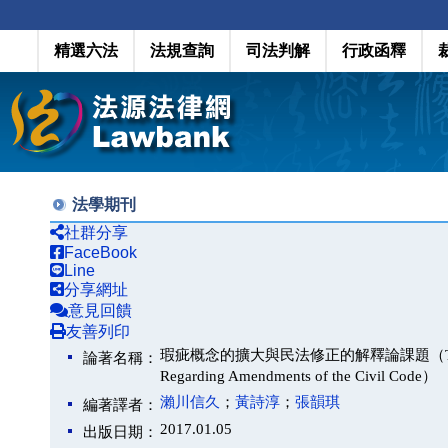
精選六法
法規查詢
司法判解
行政函釋
法學期刊
社群分享
FaceBook
Line
分享網址
意見回饋
友善列印
瑕疵概念的擴大與民法修正的解釋論課題（The Expanded C
論著名稱：
Regarding Amendments of the Civil Code）
瀨川信久
；
黃詩淳
；
張韻琪
編著譯者：
2017.01.05
出版日期：