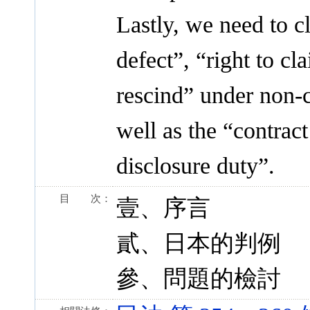
Lastly, we need to cl
defect”, “right to c
rescind” under non-c
well as the “contract
disclosure duty”.
目 次：
壹、序言
貳、日本的判例
參、問題的檢討