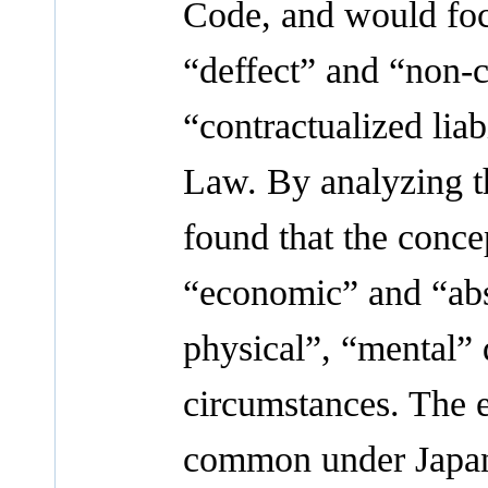
Code, and would foc
“deffect” and “non-co
“contractualized lia
Law. By analyzing the
found that the conce
“economic” and “abso
physical”, “mental” 
circumstances. The e
common under Japan