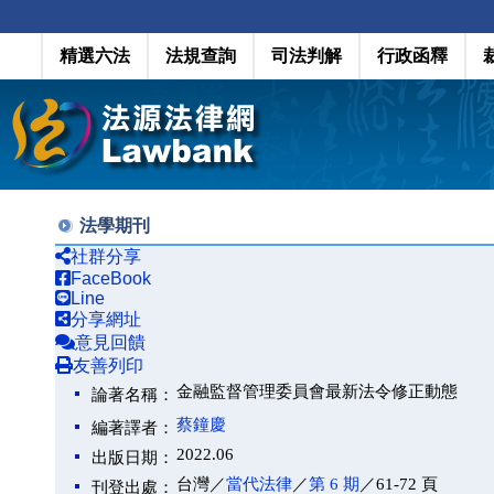
精選六法
法規查詢
司法判解
行政函釋
法學期刊
社群分享
FaceBook
Line
分享網址
意見回饋
友善列印
金融監督管理委員會最新法令修正動態
論著名稱：
蔡鐘慶
編著譯者：
2022.06
出版日期：
台灣／
當代法律
／
第 6 期
／61-72 頁
刊登出處：