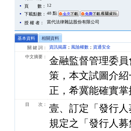
12
頁 數：
48 點
下載點數：
當代法律雜誌股份有限公司
授 權 者：
基本資料
相關資料
資訊揭露
；
風險權數
；
資通安全
關 鍵 詞：
中文摘要：
金融監督管理委員
策，本文試圖介紹
正，希冀能確實掌
目 次：
壹、訂定「發行人
規定之「發行人募