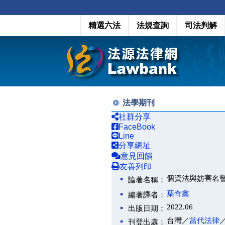
精選六法
法規查詢
司法判解
法學期刊
社群分享
FaceBook
Line
分享網址
意見回饋
友善列印
個資法與妨害名譽罪
論著名稱：
葉奇鑫
編著譯者：
2022.06
出版日期：
台灣／
當代法律
刊登出處：