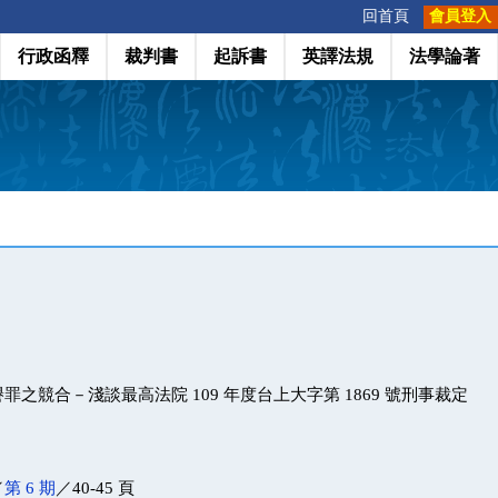
:::
回首頁
會員登入
行政函釋
裁判書
起訴書
英譯法規
法學論著
之競合－淺談最高法院 109 年度台上大字第 1869 號刑事裁定
／
第 6 期
／40-45 頁