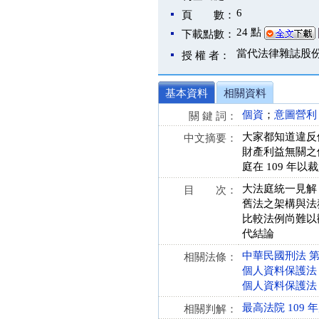
6
頁 數：
24 點
下載點數：
當代法律雜誌股
授 權 者：
基本資料
相關資料
個資
；
意圖營利
關 鍵 詞：
大家都知道違反
中文摘要：
財產利益無關之
庭在 109 年
大法庭統一見解
目 次：
舊法之架構與法
比較法例尚難以
代結論
中華民國刑法 第 30
相關法條：
個人資料保護法 第 4
個人資料保護法 第 2
最高法院 109 
相關判解：