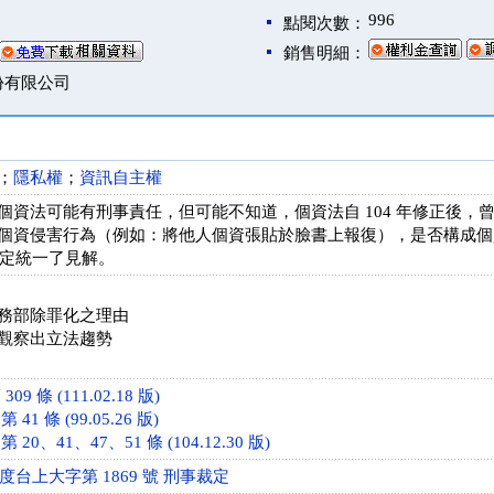
996
點閱次數：
銷售明細：
份有限公司
；
隱私權
；
資訊自主權
個資法可能有刑事責任，但可能不知道，個資法自 104 年修正後，
個資侵害行為（例如：將他人個資張貼於臉書上報復），是否構成個
以裁定統一了見解。
務部除罪化之理由
觀察出立法趨勢
9 條 (111.02.18 版)
1 條 (99.05.26 版)
0、41、47、51 條 (104.12.30 版)
年度台上大字第 1869 號 刑事裁定