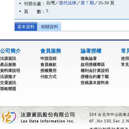
台灣／
當代法律
／
第 7 期
／35-39 頁
刊登出處：
5
頁 數：
基本資料
相關資料
公司簡介
會員服務
論著授權
常
法源資訊
申請流程
徵集論著
使用
產品服務
會員條款
啟用授權專區
常見
資料庫說明
授權費用
權利金計算說明
法源徵才
付款方式
授權合約書下載
交通資訊
投稿基本資料表
策略聯盟
104 台北市中山區南京
6F.,No.150,Sec.2,N