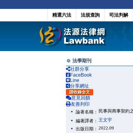
精選六法
法規查詢
司法判解
法學期刊
社群分享
FaceBook
Line
分享網址
請收錄全文
意見回饋
友善列印
民事與商事契約之辨
論著名稱：
王文宇
編著譯者：
2022.09
出版日期：