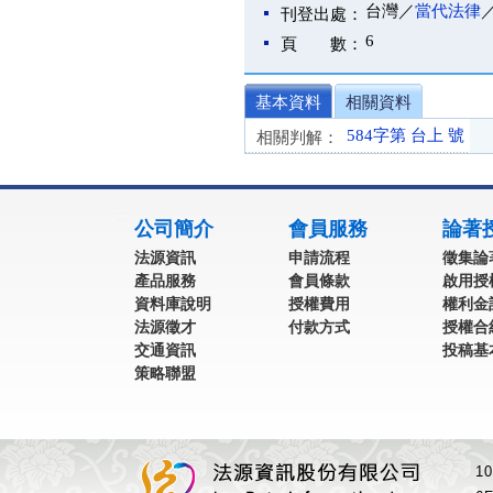
台灣／
當代法律
刊登出處：
6
頁 數：
基本資料
相關資料
584字第 台上 號
相關判解：
:::
公司簡介
會員服務
論著
法源資訊
申請流程
徵集論
產品服務
會員條款
啟用授
資料庫說明
授權費用
權利金
法源徵才
付款方式
授權合
交通資訊
投稿基
策略聯盟
1