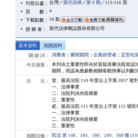
台灣／
當代法律
／
第 9 期
／113-116 頁
刊登出處：
4
頁 數：
16 點
下載點數：
當代法律雜誌股份有限公司
授 權 者：
基本資料
相關資料
消費者
；
審閱期間
；
企業經營者
；
定型化
關 鍵 詞：
本判決之重要性即在於質疑原審法院肯認
中文摘要：
期間，而認為應參酌相關客觀情事以判斷
壹、最高法院 110 年度台上字第 2837 號
目 次：
一、法律事實
二、法院判決內容摘要
三、重要性
貳、最高法院 111 年度台上字第 115 號
一、法律事實
二、法院判決內容摘要
三、重要性
民法 第 148、184、188、249、568 條 (110.
相關法條：