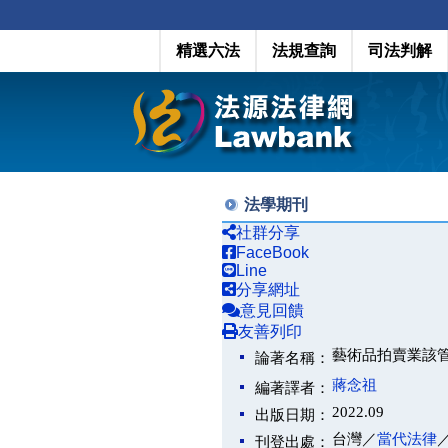
精選六法
法規查詢
司法判解
法學期刊
社群分享
FaceBook
Line
分享網址
意見回饋
友善列印
藝術品拍賣業該
論著名稱：
蔣念祖
編著譯者：
2022.09
出版日期：
台灣／
當代法律
刊登出處：