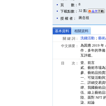
8
頁 數：
32 點
下載點數：
蔣念祖
授 權 者：
基本資料
相關資料
洗錢活動
；
藝術
關 鍵 詞：
為因應 2019
中文摘要：
作，多年的準備
互評鑑。
壹、前言
目 次：
貳、藝術市場為
參、藝術品拍賣
一、可疑活動與
二、詳細交易資
肆、我國藝術品
伍、線上藝術品
陸、面對 NFT
柒、結論