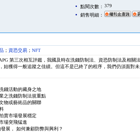
379
點閱次數：
銷售明細：
品
；
資恐交易
；
NFT
 年 APG 第三次相互評鑑，我國及時在洗錢防制法、資恐防制法及相
，始獲得一般追蹤之佳績。但這不是已終了的程序，我們仍須面對未
洗錢活動的藏身之地
業之洗錢防制法規重點
文物或藝術品的關聯
料
拍賣市場發展穩定
市場突飛猛進
 的發展， 如何兼顧防弊與興利？