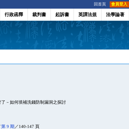
:::
回首頁
會員登入
行政函釋
裁判書
起訴書
英譯法規
法學論著
管了－如何填補洗錢防制漏洞之探討
／
第 9 期
／140-147 頁