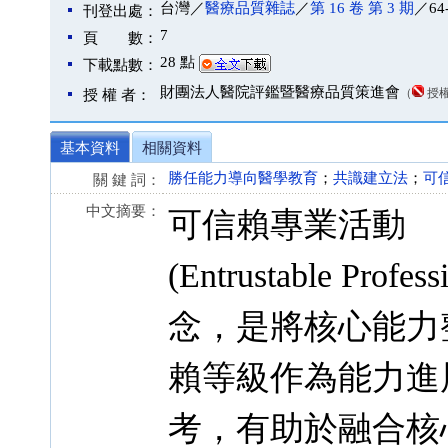
台灣／
醫療品質雜誌
／
第 16 卷 第 3 期
／64
刊登出處：
7
頁 數：
28 點
下載點數：
財團法人醫院評鑑暨醫療品質策進會
（
授
授 權 者：
基本資料
相關資料
勝任能力導向醫學教育
；
共識建立法
；
可
關 鍵 詞：
中文摘要：
可信賴專業活動
(Entrustable Profe
念，是將核心能力
賴等級作為能力進
考，有助於融合核