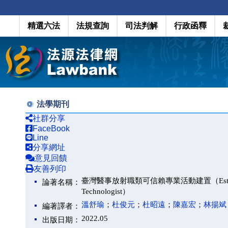
精選六法
法規查詢
司法判解
行政函釋
法學期刊
社群分享
FaceBook
Line
分享網址
意見回饋
友善列印
臺灣醫事放射職類可信賴專業活動建置（Establishing Entr
論著名稱：
Technologist）
溫舒瑜
；
杜俊元
；
杜昭遠
；
陳嘉宏
；
林揚斌
編著譯者：
2022.05
出版日期：