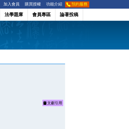
加入會員
購買授權
功能介紹
預約服務
法學題庫
會員專區
論著投稿
文獻引用