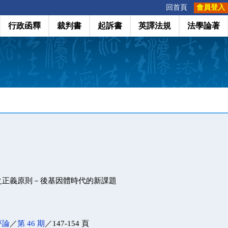
:::
回首頁
會員登入
行政函釋
裁判書
起訴書
英譯法規
法學論著
之正義原則－後基因體時代的新課題
評論
／
第 46 期
／147-154 頁