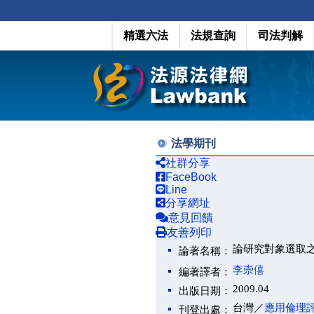
精選六法
法規查詢
司法判解
法學期刊
社群分享
FaceBook
Line
分享網址
意見回饋
友善列印
論研究對象選取
論著名稱：
李崇僖
編著譯者：
2009.04
出版日期：
台灣／
應用倫理
刊登出處：