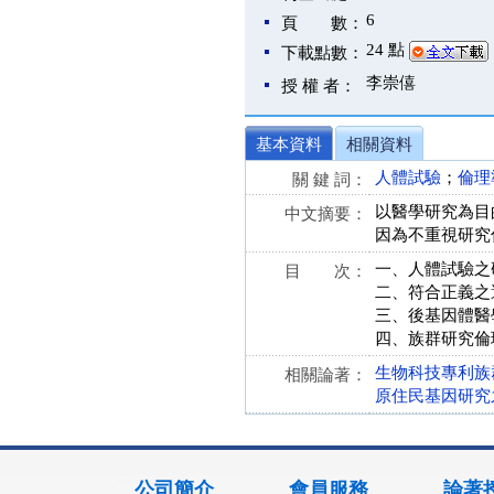
6
頁 數：
24 點
下載點數：
李崇僖
授 權 者：
基本資料
相關資料
人體試驗
；
倫理
關 鍵 詞：
以醫學研究為目
中文摘要：
因為不重視研究
一、人體試驗之
目 次：
二、符合正義之
三、後基因體醫
四、族群研究倫
生物科技專利族
相關論著：
原住民基因研究
:::
公司簡介
會員服務
論著