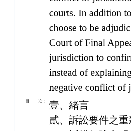
courts. In addition t
choose to be adjudic
Court of Final Appea
jurisdiction to confi
instead of explainin
negative conflict of 
目 次：
壹、緒言
貳、訴訟要件之重