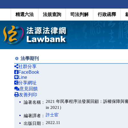
精選六法
法規查詢
司法判解
行政函釋
法學期刊
社群分享
FaceBook
Line
分享網址
意見回饋
友善列印
2021 年民事程序法發展回顧：訴權保障與審判權確定（A Ret
論著名稱：
in 2021）
許士宦
編著譯者：
2022.11
出版日期：