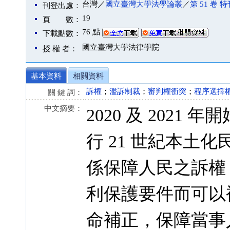
台灣／
國立臺灣大學法學論叢
／
第 51 卷 
刊登出處：
19
頁 數：
76 點
下載點數：
國立臺灣大學法律學院
授 權 者：
基本資料
相關資料
訴權
；
濫訴制裁
；
審判權衝突
；
程序選擇
關 鍵 詞：
中文摘要：
2020 及 202
行 21 世紀本土
係保障人民之訴權
利保護要件而可以
命補正，保障當事