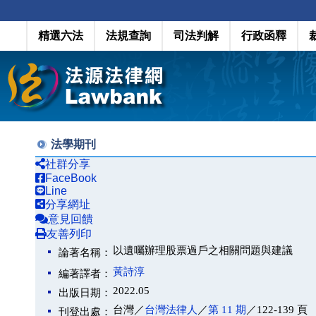
精選六法
法規查詢
司法判解
行政函釋
法學期刊
社群分享
FaceBook
Line
分享網址
意見回饋
友善列印
以遺囑辦理股票過戶之相關問題與建議
論著名稱：
黃詩淳
編著譯者：
2022.05
出版日期：
台灣／
台灣法律人
／
第 11 期
／122-139 頁
刊登出處：