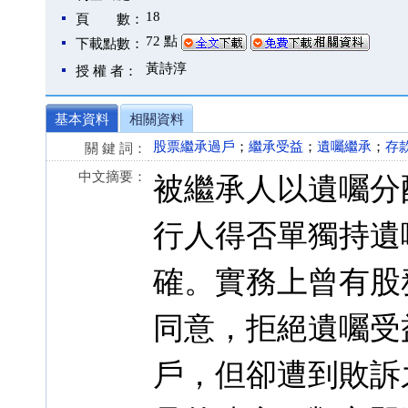
18
頁 數：
72 點
下載點數：
黃詩淳
授 權 者：
基本資料
相關資料
股票繼承過戶
；
繼承受益
；
遺囑繼承
；
存
關 鍵 詞：
中文摘要：
被繼承人以遺囑分
行人得否單獨持遺
確。實務上曾有股
同意，拒絕遺囑受
戶，但卻遭到敗訴