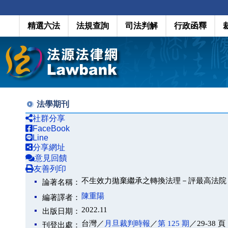
精選六法
法規查詢
司法判解
行政函釋
法學期刊
社群分享
FaceBook
Line
分享網址
意見回饋
友善列印
不生效力拋棄繼承之轉換法理－評最高法院 10
論著名稱：
陳重陽
編著譯者：
2022.11
出版日期：
台灣／
月旦裁判時報
／
第 125 期
／29-38 頁
刊登出處：