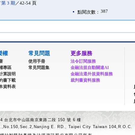
／
第 3 期
／42-54 頁
387
點閱次數：
授權
常見問題
更多服務
著
使用手冊
法令訂閱服務
權專區
常見問題集
金融法規自動關連AI
計算說明
金融法遵外規資料服務
約書下載
裁判書資料服務
本資料表
04 台北市中山區南京東路二段 150 號 6 樓
.,No.150,Sec.2,Nanjing E. RD., Taipei City Taiwan 104,R.O.C.