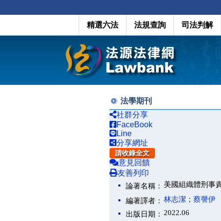
精選六法
法規查詢
司法判解
法學期刊
社群分享
FaceBook
Line
分享網址
請收錄全文
意見回饋
友善列印
美國組織體刑事
論著名稱：
林志潔
；
蔡謦伊
編著譯者：
2022.06
出版日期：