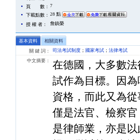
7
頁 數：
28 點
下載點數：
詹鎮榮
授 權 者：
基本資料
相關資料
司法考試制度
；
國家考試
；
法律考試
關 鍵 詞：
中文摘要：
在德國，大多數法
試作為目標。因為
資格，而此又為從
僅是法官、檢察官
是律師業，亦是以