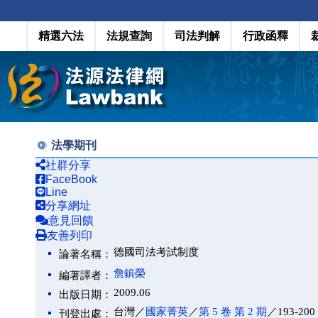
精選六法
法規查詢
司法判解
行政函釋
法學期刊
社群分享
FaceBook
Line
分享網址
意見回饋
友善列印
德國司法考試制度
論著名稱：
詹鎮榮
編著譯者：
2009.06
出版日期：
台灣／
國家菁英
／
第 5 卷 第 2 期
／193-200
刊登出處：