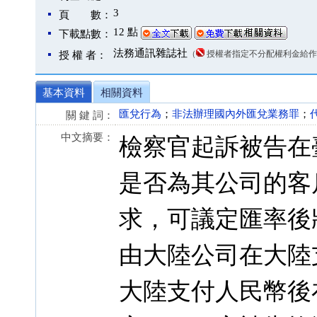
3
頁 數：
12 點
下載點數：
法務通訊雜誌社
（
授權者指定不分配權利金給作
授 權 者：
基本資料
相關資料
匯兌行為
；
非法辦理國內外匯兌業務罪
；
關 鍵 詞：
中文摘要：
檢察官起訴被告在
是否為其公司的客
求，可議定匯率後
由大陸公司在大陸
大陸支付人民幣後