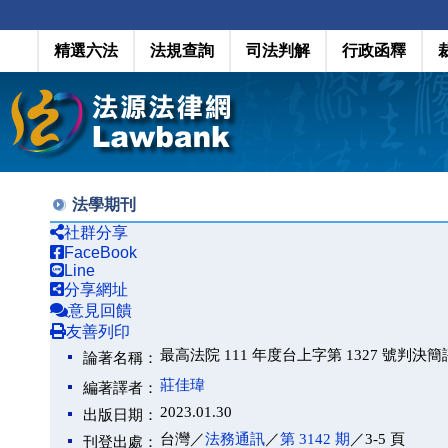
精選六法
法規查詢
司法判解
行政函釋
法學期刊
社群分享
FaceBook
Line
分享網址
意見回饋
友善列印
最高法院 111 年度台上字第 1327 號
論著名稱：
莊佳瑋
編著譯者：
2023.01.30
出版日期：
台灣／
法務通訊
／
第 3142 期
／3-5 頁
刊登出處：