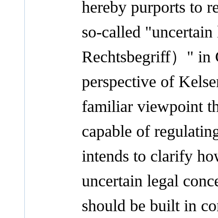
hereby purports to r
so-called "uncertai
Rechtsbegriff）" in 
perspective of Kelse
familiar viewpoint th
capable of regulatin
intends to clarify h
uncertain legal conc
should be built in c