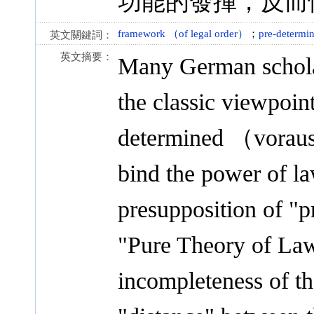
功能的發揮，反而
framework （of legal order）
；
pre-determin
英文關鍵詞：
英文摘要：
Many German scholar
the classic viewpoin
determined （vorausb
bind the power of la
presupposition of "p
"Pure Theory of Law
incompleteness of th