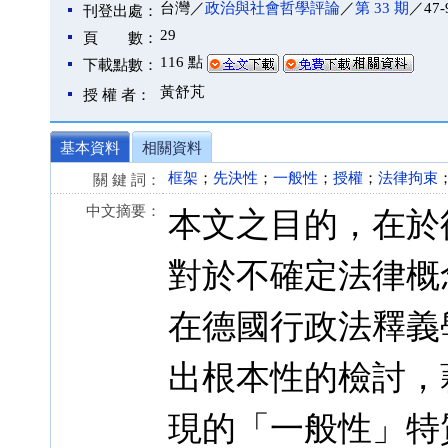
台灣／
政治與社會哲學評論
／
第 33 期
／47-
刊登出處：
29
頁 數：
116 點
下載點數：
黃舒芃
授 權 者：
基本資料
相關資料
框架
；
先決性
；
一般性
；
授權
；
法律拘束
關 鍵 詞：
中文摘要：
本文之目的，在於從 
對於不確定法律概念（unb
在德國行政法釋義
出根本性的檢討，
現的「一般性」特