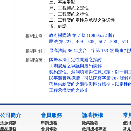
三、本案爭點
肆、工程契約之定性
一、工程契約之特性
二、工程契約定性為承攬之妥適性
伍、結語
政府採購法 第 7 條 (108.05.22 版)
相關法條：
民法 第 227、409、505、507、508、511、51
最高法院 96 年度台上字第 153 號 民事判
相關判解：
國際私法上定性問題之探討
相關論著：
工期展延之爭議與履約調解
契約定性、漏洞填補與任意規定：以一則
民事類實務導讀（司法院釋字第 787 號解釋
勞務供給契約之類型與區分標準－以定性
工程承攬契約之終止
公司簡介
會員服務
論著授權
常
法源資訊
申請流程
徵集論著
使用
產品服務
會員條款
啟用授權專區
常見