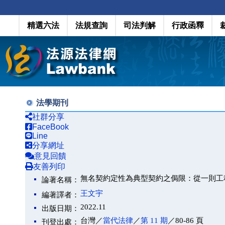
精選六法
法規查詢
司法判解
行政函釋
法學期刊
社群分享
FaceBook
Line
分享網址
意見回饋
友善列印
無名契約定性為典型契約之侷限：從一則工
論著名稱：
王文宇
編著譯者：
2022.11
出版日期：
台灣／
當代法律
／
第 11 期
／80-86 頁
刊登出處：