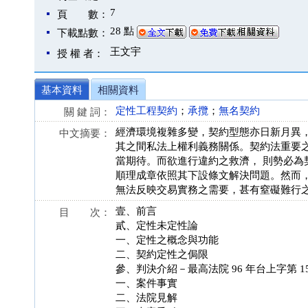
7
頁 數：
28 點
下載點數：
王文宇
授 權 者：
基本資料
相關資料
定性工程契約
；
承攬
；
無名契約
關 鍵 詞：
經濟環境複雜多變，契約型態亦日新月異
中文摘要：
其之間私法上權利義務關係。契約法重要
當期待。而欲進行違約之救濟， 則勢必
順理成章依照其下設條文解決問題。然而
無法反映交易實務之需要，甚有窒礙難行
壹、前言
目 次：
貳、定性未定性論
一、定性之概念與功能
二、契約定性之侷限
參、判決介紹－最高法院 96 年台上字第 1
一、案件事實
二、法院見解