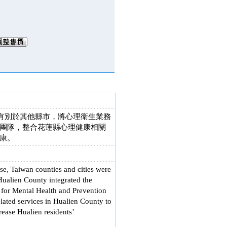
縣有別於其他縣市，將心理衛生業務
團隊，整合花蓮縣心理健康相關
康。
ase, Taiwan counties and cities were
 Hualien County integrated the
r for Mental Health and Prevention
related services in Hualien County to
rease Hualien residents’