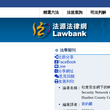
精選六法
法規查詢
司法判解
法學期刊
社群分享
FaceBook
Line
分享網址
意見回饋
友善列印
社會安全網下的轉型，
論著名稱：
Security Network t
Hualien County Ce
黃鈞麟
編著譯者：