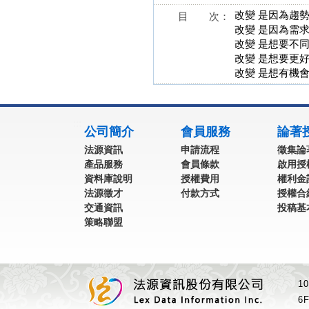
改變 是因為趨
目 次：
改變 是因為需
改變 是想要不
改變 是想要更
改變 是想有機
:::
公司簡介
會員服務
論著
法源資訊
申請流程
徵集論
產品服務
會員條款
啟用授
資料庫說明
授權費用
權利金
法源徵才
付款方式
授權合
交通資訊
投稿基
策略聯盟
1
6F