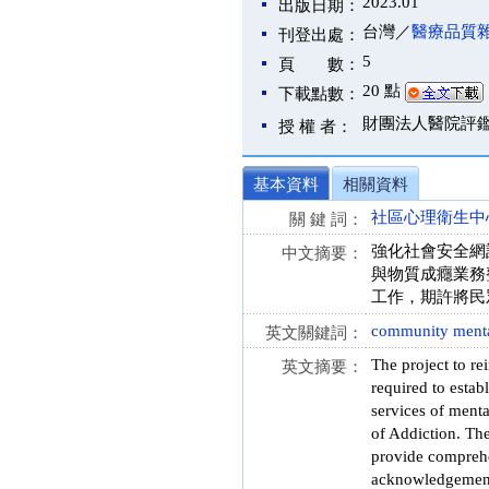
2023.01
出版日期：
台灣／
醫療品質
刊登出處：
5
頁 數：
20 點
下載點數：
財團法人醫院評
授 權 者：
基本資料
相關資料
社區心理衛生中
關 鍵 詞：
強化社會安全網
中文摘要：
與物質成癮業務
工作，期許將民
community mental
英文關鍵詞：
The project to re
英文摘要：
required to estab
services of menta
of Addiction. The
provide comprehen
acknowledgement 