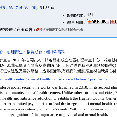
雜誌
／
第 17 卷 第 1 期
／34-38 頁
454
點閱次數：
銷售明細：
鑑暨醫療品質策進會
（
授權者指定不分配權利金給作者）
心
；
心理衛生
；
物質成癮
；
精神科專科
計畫自 2018 年推展以來，於各縣市成立社區心理衛生中心，花蓮
整併為花蓮縣身心健康及成癮防治所，同時聘任精神科專科醫師帶領
眾需求透過完善的服務，逐步讓鄉親有感而能體認須重視自我身心健
 health center
；
mental health
；
substance addiction
；
psychiatry
inforce social security networks was launched in 2018. In its second ph
lish community mental health centers. Unlike other counties and cities,
l health and substance addiction to establish the Hualien County Cente
 center recruited psychiatrists to lead the integration of mental health–
sive services catering to people’s needs. With time, the center will inc
and recognition of the importance of physical and mental health.