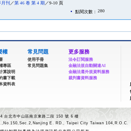
半月刊
／
第 46 卷 第 4 期
／9-10 頁
280
點閱次數：
授權
常見問題
更多服務
著
使用手冊
法令訂閱服務
權專區
常見問題集
金融法規自動關連AI
計算說明
金融法遵外規資料服務
約書下載
裁判書資料服務
本資料表
04 台北市中山區南京東路二段 150 號 6 樓
.,No.150,Sec.2,Nanjing E. RD., Taipei City Taiwan 104,R.O.C.