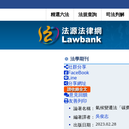
精選六法
法規查詢
司法判解
法學期刊
社群分享
FaceBook
Line
分享網址
請收錄全文
意見回饋
友善列印
氣候變遷法「碳
論著名稱：
吳俊志
編著譯者：
2023.02.28
出版日期：