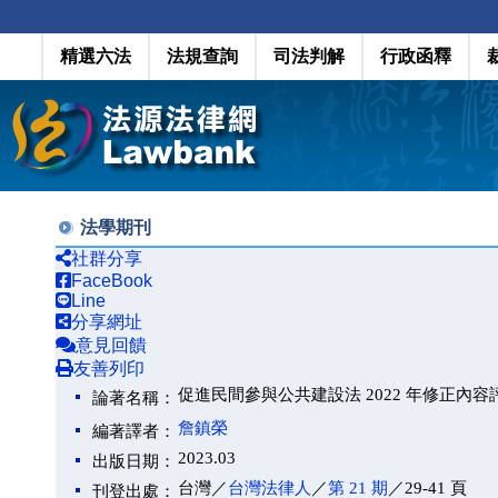
精選六法
法規查詢
司法判解
行政函釋
法學期刊
社群分享
FaceBook
Line
分享網址
意見回饋
友善列印
促進民間參與公共建設法 2022 年修正內容
論著名稱：
詹鎮榮
編著譯者：
2023.03
出版日期：
台灣／
台灣法律人
／
第 21 期
／29-41 頁
刊登出處：